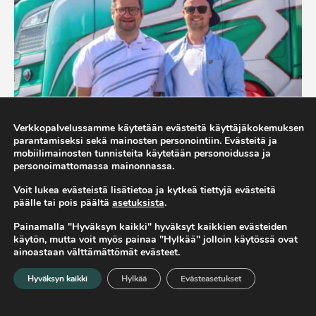
Verkkopalvelussamme käytetään evästeitä käyttäjäkokemuksen
parantamiseksi sekä mainosten personointiin. Evästeitä ja
mobiilimainosten tunnisteita käytetään personoidussa ja
personoimattomassa mainonnassa.
06.07.2023 |
ASIAKASTARINAT
KIRJANPITO
Voit lukea evästeistä lisätietoa ja kytkeä tiettyjä evästeitä
Rotio laajeni Meri-Lappiin ja tarjosi
päälle tai pois päältä
asetuksista
.
saumattoman siirtymän myös
Painamalla "Hyväksyn kaikki" hyväksyt kaikkien evästeiden
Herajärven Kuljetukselle
käytön, mutta voit myös painaa "Hylkää" jolloin käytössä ovat
ainoastaan välttämättömät evästeet.
Rotion laajentuneen läsnäolon myötä
Hyväksyn kaikki
Hylkää
Evästeasetukset
Etusivu
Herajärven Kuljetus hyötyy nyt entistä
Valikko
Hae
laajemmasta osaamisesta ja tuesta.