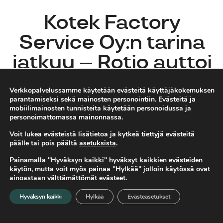
Kotek Factory
Service Oy:n tarina
jatkuu – Rotio auttoi
omistajanvaihdokse
Verkkopalvelussamme käytetään evästeitä käyttäjäkokemuksen
ssa
parantamiseksi sekä mainosten personointiin. Evästeitä ja
mobiilimainosten tunnisteita käytetään personoidussa ja
personoimattomassa mainonnassa.
Voit lukea evästeistä lisätietoa ja kytkeä tiettyjä evästeitä
Veli-Matti
Asiakastarinat
päälle tai pois päältä
asetuksista
.
16.11.2022
Ollikainen
Yrityskauppa
Painamalla "Hyväksyn kaikki" hyväksyt kaikkien evästeiden
käytön, mutta voit myös painaa "Hylkää" jolloin käytössä ovat
ainoastaan välttämättömät evästeet.
Kotek Factory Service Oy on johtava pintakäsittelyyn
Hyväksyn kaikki
Hylkää
Evästeasetukset
Etusivu
Valikko
Hae
erikoistunut yritys, jolla on 30 vuoden kokemus
teollisuuden vaativistakin pintakäsittelyistä. Heidän