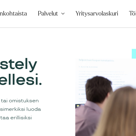
nkohtaista
Palvelut
Yritysarvolaskuri
Tö
stely
ellesi.
n tai omistuksen
simerkiksi luoda
a erillisiksi