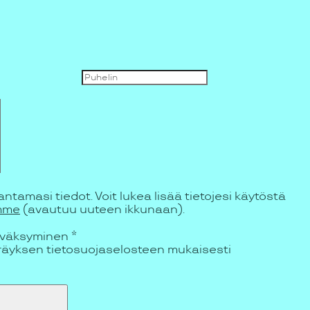
tamasi tiedot. Voit lukea lisää tietojesi käytöstä
amme
(avautuu uuteen ikkunaan).
yväksyminen
*
räyksen tietosuojaselosteen mukaisesti