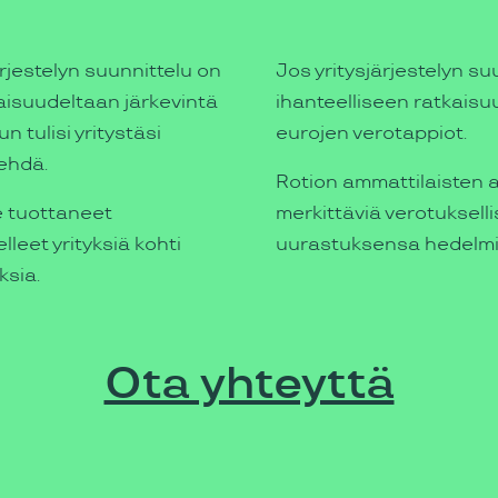
rjestelyn suunnittelu on
Jos yritysjärjestelyn s
aisuudeltaan järkevintä
ihanteelliseen ratkaisuu
 tulisi yritystäsi
eurojen verotappiot.
tehdä.
Rotion ammattilaisten
e tuottaneet
merkittäviä verotuksell
leet yrityksiä kohti
uurastuksensa hedelmi
ksia.
Ota yhteyttä