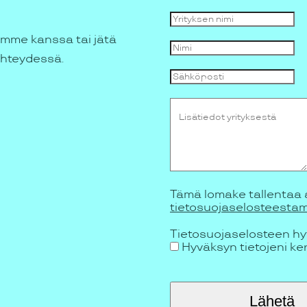
mme kanssa tai jätä
yhteydessä.
Tämä lomake tallentaa an
tietosuojaselosteest
Tietosuojaselosteen h
Hyväksyn tietojeni ke
Lähetä