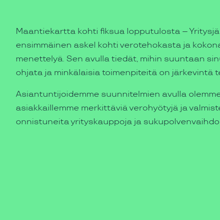
Maantiekartta kohti fiksua lopputulosta – Yritysjä
ensimmäinen askel kohti verotehokasta ja kokon
menettelyä. Sen avulla tiedät, mihin suuntaan sinun
ohjata ja minkälaisia toimenpiteitä on järkevintä 
Asiantuntijoidemme suunnitelmien avulla olemm
asiakkaillemme merkittäviä verohyötyjä ja valmistel
onnistuneita yrityskauppoja ja sukupolvenvaihdo