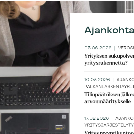
Ajankohta
03.06.2026
VEROS
Yrityksen sukupolve
yritysrakennetta?
10.03.2026
AJANKO
PALKANLASKENTA
YRI
Tilinpäätöksen jälke
arvonmääritykselle
17.02.2026
AJANKO
YRITYSJÄRJESTELYT
Y
Yritys myyntikuntoon