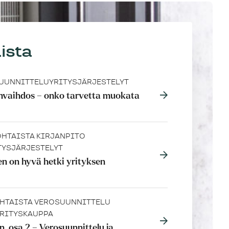
ista
UUNNITTELU
YRITYSJÄRJESTELYT
nvaihdos – onko tarvetta muokata
HTAISTA
KIRJANPITO
TYSJÄRJESTELYT
en on hyvä hetki yrityksen
HTAISTA
VEROSUUNNITTELU
RITYSKAUPPA
, osa 2 – Verosuunnittelu ja