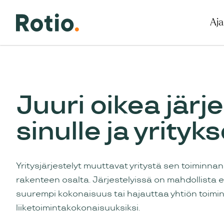
Aja
Juuri oikea järje
sinulle ja yrityks
Yritysjärjestelyt muuttavat yritystä sen toiminna
rakenteen osalta. Järjestelyissä on mahdollista e
suurempi kokonaisuus tai hajauttaa yhtiön toiminta
liiketoimintakokonaisuuksiksi.