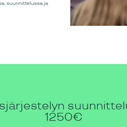
sa, suunnittelussa ja
ysjärjestelyn suunnittelu
1250€