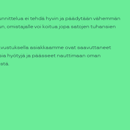
uunnittelua ei tehdä hyvin ja päädytään vähemmän
n, omistajalle voi koitua jopa satojen tuhansien
 avustuksella asiakkaamme ovat saavuttaneet
isia hyötyjä ja päässeet nauttimaan oman
stä.