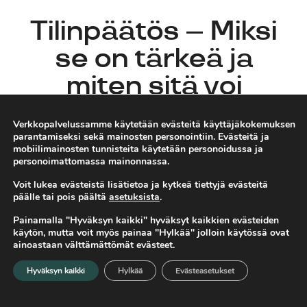
Tilinpäätös – Miksi
se on tärkeä ja
miten sitä voi
hyödyntää?
Verkkopalvelussamme käytetään evästeitä käyttäjäkokemuksen
parantamiseksi sekä mainosten personointiin. Evästeitä ja
mobiilimainosten tunnisteita käytetään personoidussa ja
personoimattomassa mainonnassa.
Anna-
Kirjanpito
Maija
09.03.2025
Palkanlaskenta
Voit lukea evästeistä lisätietoa ja kytkeä tiettyjä evästeitä
Huoviala
Verosuunnittelu
päälle tai pois päältä
asetuksista
.
Painamalla "Hyväksyn kaikki" hyväksyt kaikkien evästeiden
käytön, mutta voit myös painaa "Hylkää" jolloin käytössä ovat
ainoastaan välttämättömät evästeet.
Kevät on tilinpäätöksien aikaa. Ammattilaisen rooli on
tilinpäätöksissä hyvin olennaista, eikä tilinpäätöslukuja
Hyväksyn kaikki
Hylkää
Evästeasetukset
Etusivu
Valikko
Hae
tarvitse tulkita yksin. Yritys voi välttyä monilta virheiltä
ja riskeiltä sekä tehdä tarkkoja ja oikeita päätöksiä