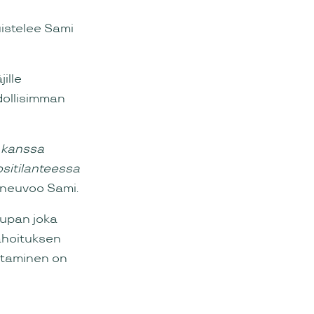
uistelee Sami
ille
dollisimman
n kanssa
ositilanteessa
neuvoo Sami.
aupan joka
rahoituksen
oitaminen on