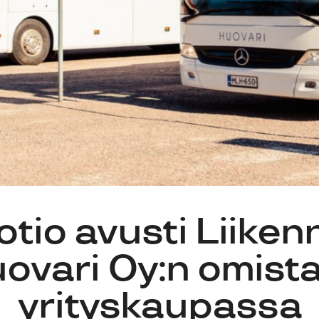
otio avusti Liiken
ovari Oy:n omista
yrityskaupassa