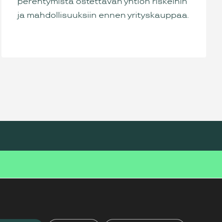
perehtymistä ostettavan yhtiön riskeihin
ja mahdollisuuksiin ennen yrityskauppaa.
FACEBOOK
LINKEDIN
INSTAGRAM
YOUTUBE