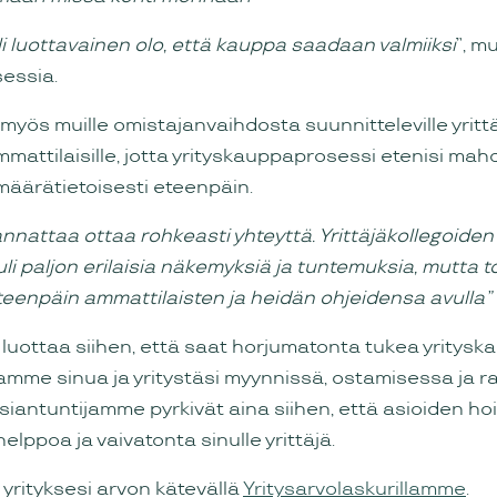
i luottavainen olo, että kauppa saadaan valmiiksi
”, m
essia.
myös muille omistajanvaihdosta suunnitteleville yrittäj
attilaisille, jotta yrityskauppaprosessi etenisi mah
määrätietoisesti eteenpäin.
annattaa ottaa rohkeasti yhteyttä. Yrittäjäkollegoide
li paljon erilaisia näkemyksiä ja tuntemuksia, mutta t
teenpäin ammattilaisten ja heidän ohjeidensa avulla”
t luottaa siihen, että saat horjumatonta tukea yritysk
tamme sinua ja yritystäsi myynnissä, ostamisessa ja 
siantuntijamme pyrkivät aina siihen, että asioiden h
lppoa ja vaivatonta sinulle yrittäjä.
e yrityksesi arvon kätevällä
Yritysarvolaskurillamme
.