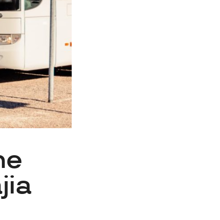
ne
jia