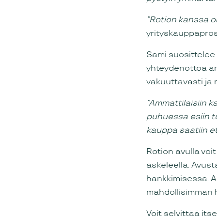
”Rotion kanssa ol
yrityskauppapros
Sami suosittelee 
yhteydenottoa amm
vakuuttavasti ja 
”Ammattilaisiin k
puhuessa esiin tu
kauppa saatiin e
Rotion avulla voi
askeleella. Avus
hankkimisessa. A
mahdollisimman he
Voit selvittää its