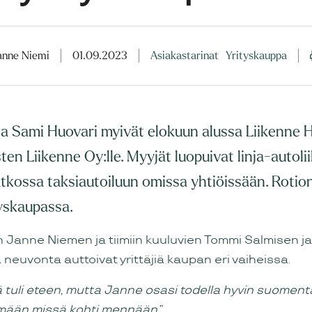
anne Niemi
01.09.2023
Asiakastarinat
Yrityskauppa
i ja Sami Huovari myivät elokuun alussa Liikenne 
ten Liikenne Oy:lle. Myyjät luopuivat linja-autol
atkossa taksiautoiluun omissa yhtiöissään. Rotion
yskaupassa.
n Janne Niemen ja tiimiin kuuluvien Tommi Salmisen j
neuvonta auttoivat yrittäjiä kaupan eri vaiheissa.
 tuli eteen, mutta Janne osasi todella hyvin suomenta
mään missä kohti mennään”