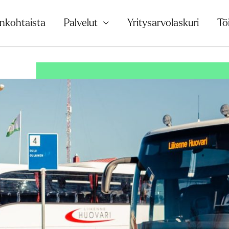
nkohtaista
Palvelut
Yritysarvolaskuri
Tö