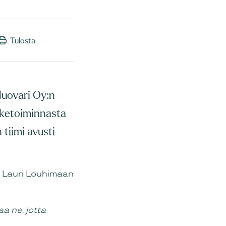
Tulosta
Huovari Oy:n
iiketoiminnasta
 tiimi avusti
a Lauri Louhimaan
a ne, jotta