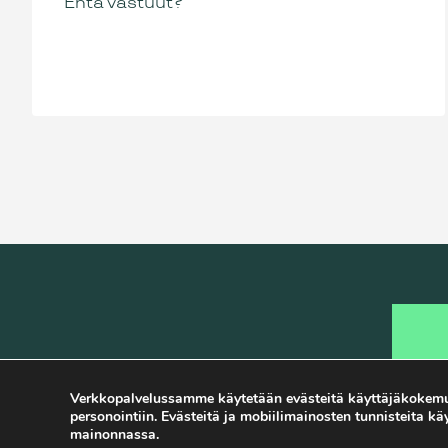
Entä vastuut?
P
Verkkopalvelussamme käytetään evästeitä käyttäjäkokem
s
personointiin. Evästeitä ja mobiilimainosten tunnisteita 
i
mainonnassa.
Aletaan hommiin.