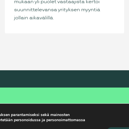
mukaan yli puolet vastaajista kertoi
suunnittelevansa yrityksen myyntiä
jollain aikavälillä.
yydä lisätietoja tai
Rotio Oy
uksen parantamiseksi sekä mainosten
ovi tapaaminen.
Jääsalontie 14
käytetään personoidussa ja personoimattomassa
nfo@rotio.fi
90400 Oulu
08 613 9575
Google Maps →