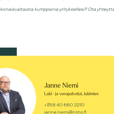
okonaisvaltaista kumppania yrityksellesi? Ota yhteyttä
Janne Niemi
Laki- ja veropalvelut, lakimies
+358 40 660 2210
janne.niemi@rotio.fi