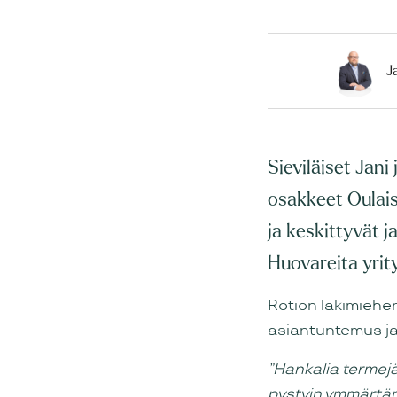
J
Sieviläiset Jan
osakkeet Oulais
ja keskittyvät j
Huovareita yrit
Rotion lakimiehe
asiantuntemus ja 
”Hankalia termejä
pystyin ymmärtä