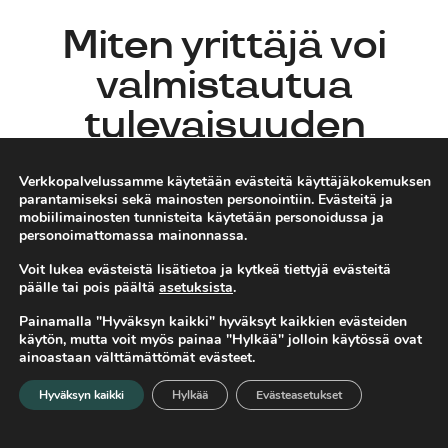
Miten yrittäjä voi
valmistautua
tulevaisuuden
muutoksiin?
Verkkopalvelussamme käytetään evästeitä käyttäjäkokemuksen
parantamiseksi sekä mainosten personointiin. Evästeitä ja
mobiilimainosten tunnisteita käytetään personoidussa ja
personoimattomassa mainonnassa.
Sami Lassila
21.10.2022
Ajankohtaista
Voit lukea evästeistä lisätietoa ja kytkeä tiettyjä evästeitä
päälle tai pois päältä
asetuksista
.
Painamalla "Hyväksyn kaikki" hyväksyt kaikkien evästeiden
käytön, mutta voit myös painaa "Hylkää" jolloin käytössä ovat
ainoastaan välttämättömät evästeet.
”Talvi yllätti autoilijat”
ei ole tavoiteltu tilanne
liiketoiminnassa.
Hyväksyn kaikki
Hylkää
Evästeasetukset
Etusivu
Valikko
Hae
Kuinka rakentaa muutoksiin valmistautunut sekä