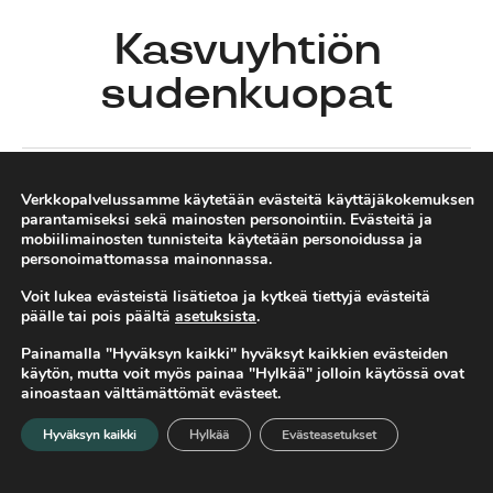
Kasvuyhtiön
sudenkuopat
Verosuunnittelu
Antti
11.04.2024
Yritysjärjestelyt
Verkkopalvelussamme käytetään evästeitä käyttäjäkokemuksen
Ollakka
Yrityskauppa
parantamiseksi sekä mainosten personointiin. Evästeitä ja
mobiilimainosten tunnisteita käytetään personoidussa ja
personoimattomassa mainonnassa.
Voit lukea evästeistä lisätietoa ja kytkeä tiettyjä evästeitä
Kasvu tuo tiettyjä haasteita yhtiölle, joihin pystyy ja on
päälle tai pois päältä
asetuksista
.
erittäin tärkeää varautua etukäteen.
Painamalla "Hyväksyn kaikki" hyväksyt kaikkien evästeiden
käytön, mutta voit myös painaa "Hylkää" jolloin käytössä ovat
Tässä artikkelissa on käsitelty osa keskeisistä
ainoastaan välttämättömät evästeet.
sudenkuopista kasvu-uralla ja tuodaan mahdolliset
Hyväksyn kaikki
Hylkää
Evästeasetukset
ratkaisumallit esille. On hyvä tiedostaa, että yhtiön
Etusivu
Valikko
Hae
lähtötilanne ja toimiala määrittelee paljon parhaita
ratkaisumalleja, joten tarkemman analyysin tekeminen